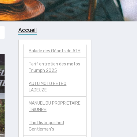
Accueil
Balade des Géants de ATH
Tarif entretien des motos
Triumph 2025
AUTO MOTO RETRO
LADEUZE
MANUEL DU PROPRIETAIRE
TRIUMPH
The Distinguished
Gentleman's