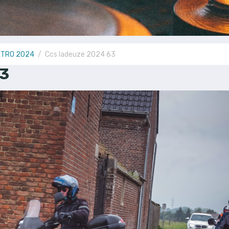
ETRO 2024
Ccs ladeuze 2024 63
63