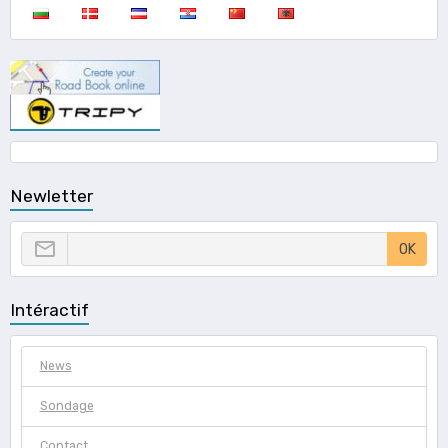
Newletter
OK
Intéractif
News
Sondage
Contact