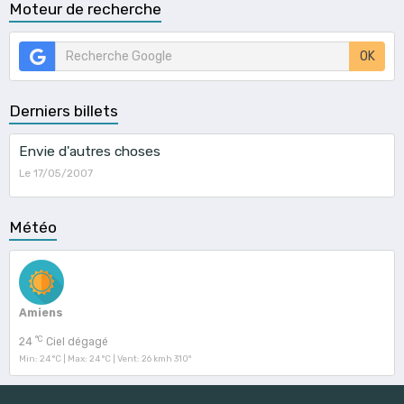
Moteur de recherche
OK
Derniers billets
Envie d'autres choses
Le 17/05/2007
Météo
Amiens
°C
24
Ciel dégagé
Min: 24 °C | Max: 24 °C | Vent: 26 kmh 310°