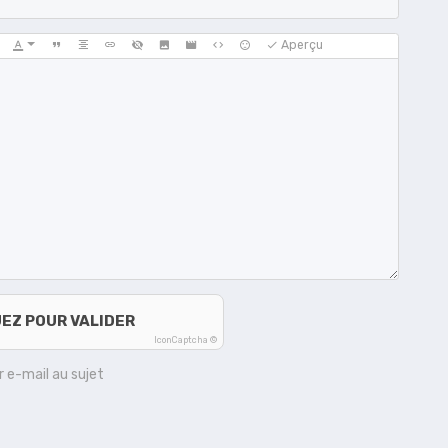
Aperçu
UEZ POUR VALIDER
IconCaptcha ©
 e-mail au sujet