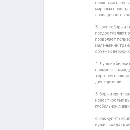
несколько популя
мировых площадо
защищенного хра
3. криптобиржи 
предоставляют в
позволяет польз
маленькими тран
объемах верифик
4. Лучшие биржи
применяют между
торговая площад
для торговли.
5. биржи крипто
известностью выд
глобальной ликв
6. как купить кр
нужно создать ак