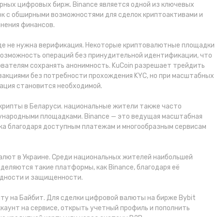
рных цифровых бирж. Binance является одной из ключевых
к с обширными возможностями для сделок криптоактивами и
нения финансов.
где не нужна верификация. Некоторые криптовалютные площадки
озможность операций без принудительной идентификации, что
ователям сохранять анонимность. KuCoin разрешает трейдить
закциями без потребности прохождения KYC, но при масштабных
ация становится необходимой.
 крипты в Беларуси. национальные жители также часто
народными площадками. Binance — это ведущая масштабная
ка благодаря доступным платежам и многообразным сервисам
валют в Украине. Среди национальных жителей наибольшей
еляются такие платформы, как Binance, благодаря её
идности и защищенности.
ипту на Байбит. Для сделки цифровой валюты на бирже Bybit
каунт на сервисе, открыть учетный профиль и пополнить