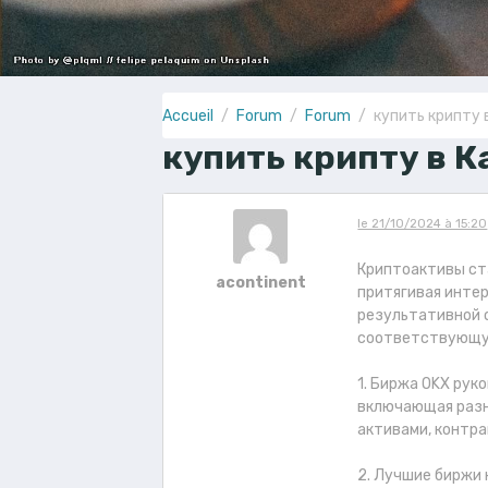
Accueil
Forum
Forum
купить крипту 
купить крипту в К
le 21/10/2024 à 15:20
Криптоактивы ст
acontinent
притягивая интер
результативной 
соответствующую
1. Биржа OKX рук
включающая разн
активами, контра
2. Лучшие биржи