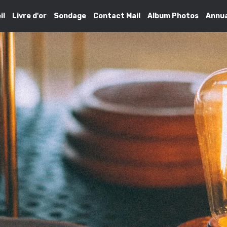
il
Livre d'or
Sondage
Contact Mail
Album Photos
Annua