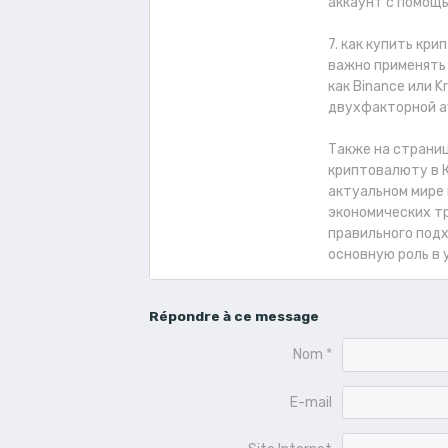
аккаунт с помощь
7. как купить кр
важно применять
как Binance или 
двухфакторной а
Также на страниц
криптовалюту в 
актуальном мире
экономических т
правильного под
основную роль в
Répondre à ce message
Nom
E-mail