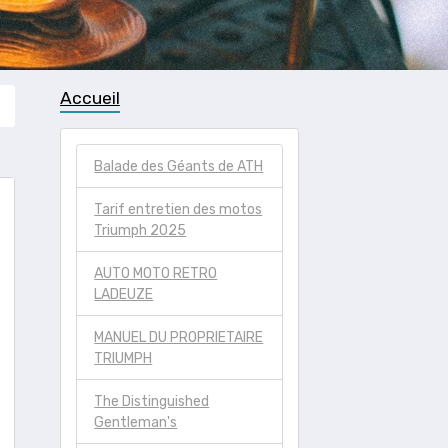
Accueil
Balade des Géants de ATH
Tarif entretien des motos
Triumph 2025
AUTO MOTO RETRO
LADEUZE
MANUEL DU PROPRIETAIRE
TRIUMPH
The Distinguished
Gentleman's