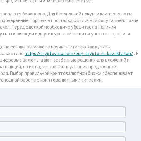
ю кредитной карты или через систему P2P.
иптовалюту безопасно. Для безопасной покупки криптовалюты
 проверенные торговые площадки с отличной репутацией, такие
Kraken. Перед сделкой необходимо убедиться в наличии
утентификации и других уровней защиты учетного профиля.
е по ссылке вы можете изучить статью Как купить
Казахстане
https://cryptovisia.com/buy-crypto-in-kazakhstan/
. В
 цифровые валюты дают особенные решения для вложений и
ранзакций, но их надежное эксплуатация предполагает
хода. Выбор правильной криптовалютной биржи обеспечивает
 успешной работе с криптовалютными активами.