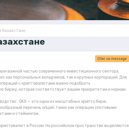
в Казахстане
азахстане
Citer ce message
али важной частью современного инвестиционного сектора,
ес как персональных вкладчиков, так и крупных корпораций. Для
операций с криптовалютами важно подобрать
 биржу, которая соответствует вашим приоритетам и нормам.
оводство . OKX — это одна из масштабных крипто бирж,
ообразный перечень опций, таких как операции спотовыми
ктами и стейкингом.
 криптовалют в России. На российском пространстве выделяются