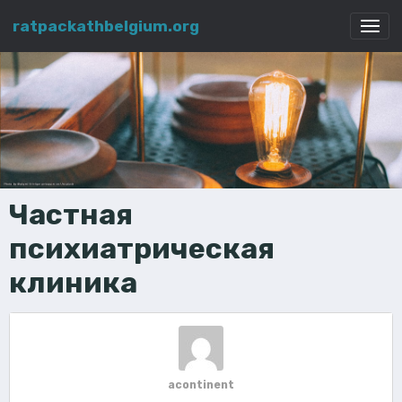
ratpackathbelgium.org
Частная
психиатрическая
клиника
acontinent