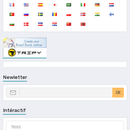
Newletter
OK
Intéractif
News