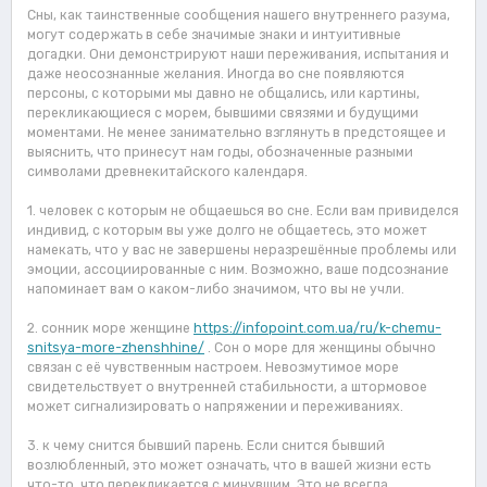
Сны, как таинственные сообщения нашего внутреннего разума,
могут содержать в себе значимые знаки и интуитивные
догадки. Они демонстрируют наши переживания, испытания и
даже неосознанные желания. Иногда во сне появляются
персоны, с которыми мы давно не общались, или картины,
перекликающиеся с морем, бывшими связями и будущими
моментами. Не менее занимательно взглянуть в предстоящее и
выяснить, что принесут нам годы, обозначенные разными
символами древнекитайского календаря.
1. человек с которым не общаешься во сне. Если вам привиделся
индивид, с которым вы уже долго не общаетесь, это может
намекать, что у вас не завершены неразрешённые проблемы или
эмоции, ассоциированные с ним. Возможно, ваше подсознание
напоминает вам о каком-либо значимом, что вы не учли.
2. сонник море женщине
https://infopoint.com.ua/ru/k-chemu-
snitsya-more-zhenshhine/
. Сон о море для женщины обычно
связан с её чувственным настроем. Невозмутимое море
свидетельствует о внутренней стабильности, а штормовое
может сигнализировать о напряжении и переживаниях.
3. к чему снится бывший парень. Если снится бывший
возлюбленный, это может означать, что в вашей жизни есть
что-то, что перекликается с минувшим. Это не всегда