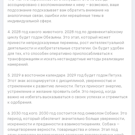
ассоциировано с воспоминаниями к нему — возможно, ваше
подсознание подсказывает вам обратить внимание на
аналогичные связи, ошибки или нерешённые темы в
индивидуальной сфере.
4. 2028 год какого животного. 2028 год по древнекитайскому
циклу будет годом Обезьяны. Это этап, который может
принести непредсказуемые перемены, рост интеллектуальной
деятельности и изобретательные стратегии. Он будет удобен
для тех, кто способен оперативно приспосабливаться к
трансформациям и искать нестандартные методы реализации
намерений.
5. 2029 в восточном календаре. 2029 год будет годом Петуха.
Этот знак ассоциируется с дисциплиной, уверенностью и
стремлением к развитию личности. Петух приносит энергию,
устремление и желание проявить себя. Это период, когда
важно не избегать высказываться о своих успехах и стремиться
к одобрения.
6. 2030 год кого. 2030 год состоится под символом Собаки. Это
период, который обеспечит значительно больше уверенности,
искренности и преданности в взаимоотношениях. Собака —
олицетворение верности, товарищества и опеки. Этап под
этим символом поддерживает созданию перспективных идей,