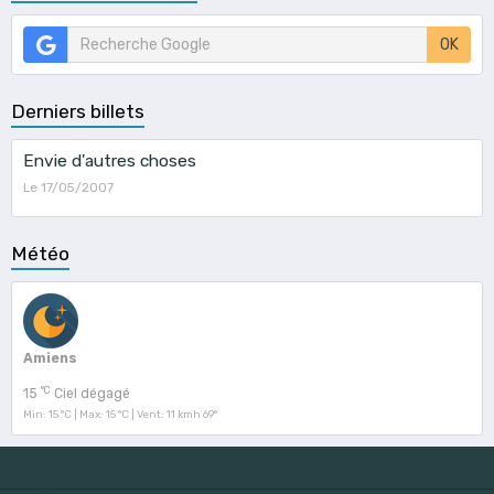
OK
Derniers billets
Envie d'autres choses
Le 17/05/2007
Météo
Amiens
°C
15
Ciel dégagé
Min: 15 °C | Max: 15 °C | Vent: 11 kmh 69°