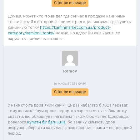
Citer ce message
Друзья, может кто-то видел где сейчас в продаже каминные
топки есть: Я в интернете присмотрел один магазин, где купить
каминную топку
https://kaminmarket.com.ua/product-
category/kaminni-topky/
можно, но вдруг Вы еще какие-то
варианты приличные знаете.
Romov
le 14/06/2023 à 09:39
Citer ce message
У мене стоїть дров'яний камін і це дає набагато більше переваг,
тому що як мінімум дрова недорого зараз стоять. І я Вам можу
сказати, що облаштування каміна також бюджетне. Щоправда,
довелося
купити біг беги Київ
, бо велику кількість дров
незручно зберігати на вулиці, адже половина зими – це дощовий
період.