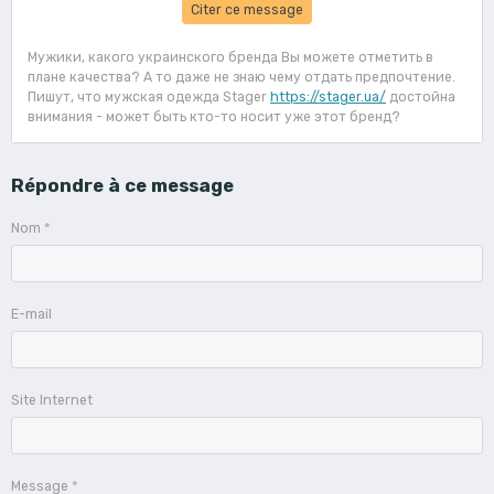
Citer ce message
Мужики, какого украинского бренда Вы можете отметить в
плане качества? А то даже не знаю чему отдать предпочтение.
Пишут, что мужская одежда Stager
https://stager.ua/
достойна
внимания - может быть кто-то носит уже этот бренд?
Répondre à ce message
Nom
E-mail
Site Internet
Message